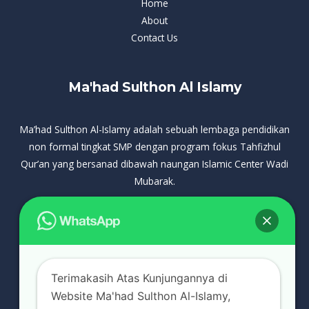
Home
About
Contact Us
Ma'had Sulthon Al Islamy
Ma’had Sulthon Al-Islamy adalah sebuah lembaga pendidikan
non formal tingkat SMP dengan program fokus Tahfizhul
Qur’an yang bersanad dibawah naungan Islamic Center Wadi
Mubarak.
+62 888-0925-2683
msichannel511@gmail.com
Our Locations
Terimakasih Atas Kunjungannya di
Website Ma'had Sulthon Al-Islamy,
Jl.Raya Sentul Jl. Bukit Zanbaqah, RT.04/RW.08, Bojong