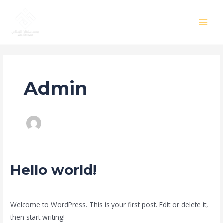
Skip
MAI
to
MEN
content
Admin
Hello world!
Hello
world!
Leave a Comment
/
Uncategorized
/
Admin
Welcome to WordPress. This is your first post. Edit or delete it,
then start writing!