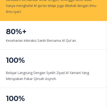
hanya menghafal Al qur’an tetapi juga dibekali dengan ilmu-
ilmu syar’i.
DAFTAR SEKARANG
80%+
Keseharian Interaksi Santri Bersama Al Qur'an.
100%
Belajar Langsung Dengan Syekh Ziyad Al Yamani Yang
Merupakan Pakar Qiroah Asyroh.
100%