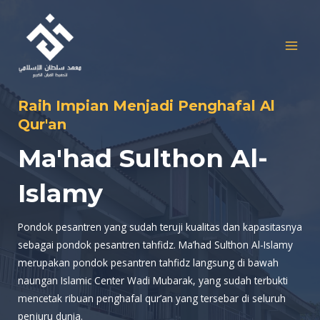
Skip
MAI
to
MEN
content
Raih Impian Menjadi Penghafal Al
Qur'an
Ma'had Sulthon Al-
Islamy
Pondok pesantren yang sudah teruji kualitas dan kapasitasnya
sebagai pondok pesantren tahfidz. Ma’had Sulthon Al-Islamy
merupakan pondok pesantren tahfidz langsung di bawah
naungan Islamic Center Wadi Mubarak, yang sudah terbukti
mencetak ribuan penghafal qur’an yang tersebar di seluruh
penjuru dunia.