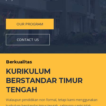
OUR PROGRAM
CONTACT US
Berkualitas
KURIKULUM
BERSTANDAR TIMUR
TENGAH
Walaupun pendidikan non formal, tetapi kami menggunakan
kurikulum berstandar timur tengah, sehingga santri tidak