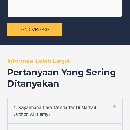
m
e
m
L
e
i
n
n
t
SEND MESSAGE
e
o
T
r
e
M
x
e
Informasi Lebih Lanjut
t
s
Pertanyaan Yang Sering
s
a
Ditanyakan
g
e
*
1. Bagaimana Cara Mendaftar Di Ma'had
Sulthon Al Islamy?