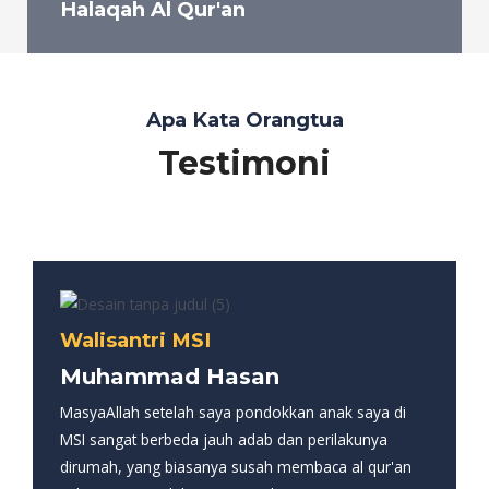
Halaqah Al Qur'an
Apa Kata Orangtua
Testimoni
Walisantri MSI
Muhammad Hasan
MasyaAllah setelah saya pondokkan anak saya di
MSI sangat berbeda jauh adab dan perilakunya
dirumah, yang biasanya susah membaca al qur'an